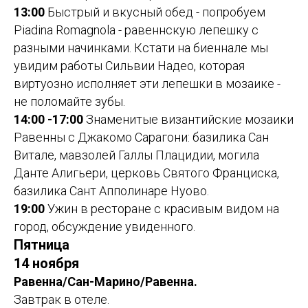
13:00
Быстрый и вкусный обед - попробуем
Piadina Romagnola - равеннскую лепешку с
разными начинками. Кстати на биеннале мы
увидим работы Сильвии Надео, которая
виртуозно исполняет эти лепешки в мозаике -
не поломайте зубы.
14:00 -17:00
Знаменитые византийские мозаики
Равенны с Джакомо Сарагони: базилика Сан
Витале, мавзолей Галлы Плацидии, могила
Данте Алигьери, церковь Святого Франциска,
базилика Сант Апполинаре Нуово.
19:00
Ужин в ресторане с красивым видом на
город, обсуждение увиденного.
Пятница
14 ноября
Равенна/Сан-Марино/Равенна.
Завтрак в отеле.