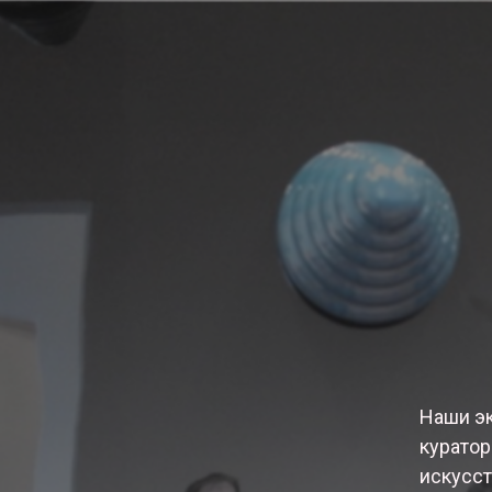
Наши эк
куратор
искусс