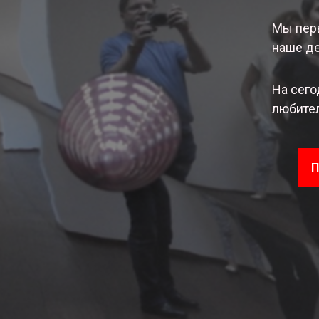
Мы перв
наше де
На сего
любител
П