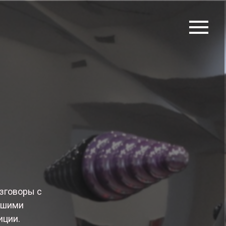
азговоры с
учшими
иции.