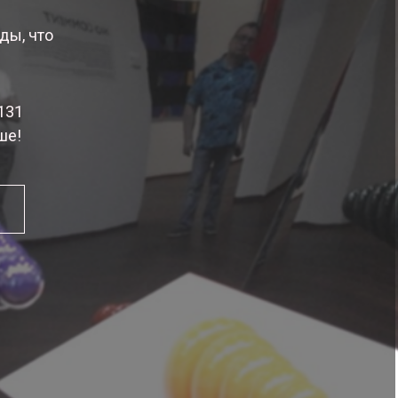
ды, что
131
ше!