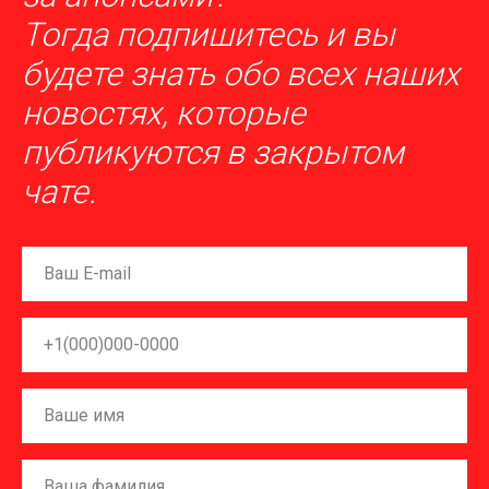
Тогда п
одпишитесь
и вы
будете знать обо всех наших
новостях, которые
публикуются в закрытом
чате.