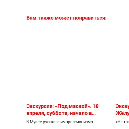
Вам также может понравиться:
Экскурсия: «Под маской». 18
Экск
апреля, суббота, начало в
Жёлу
11:15.
Цент
В Музее русского импрессионизма
«Не то
искус
проходит выставка «Под маской»,
четвер