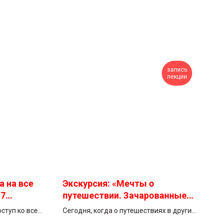
запись
лекции
а на все
Экскурсия: «Мечты о
17
путешествии. Зачарованные
бря»
острова, идеальные города и
ступ ко всем
Сегодня, когда о путешествиях в другие
их обитатели в искусcтве и
ёт
страны нам остается только мечтать,