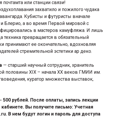
 почтамта или станции связи!
оздухоплавания захватило и пожилого чудака
 авангарда. Кубисты и футуристы вначале
и Блерио, а во время Первой мировой с
фицировались в мастеров камуфляжа. И лишь
а техника превращается в обязательный
ки принимают ее окончательно, вдохновляя
дателей стремительной эстетики ар деко.
в
— старший научный сотрудник, хранитель
й половины XIX – начала XX веков ГМИИ им.
твоведения, куратор множества выставок,
 500 рублей. После оплаты, запись лекции
 кабинете. Вы получите письмо: Учетная
t.ru. В нем будут логин и пароль для доступа