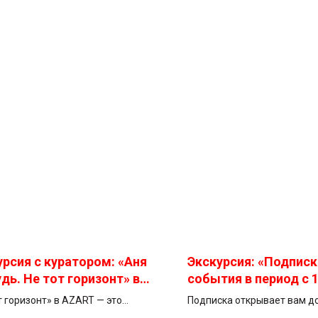
урсия с куратором: «Аня
Экскурсия: «Подписк
дь. Не тот горизонт» в
события в период с 
ре современного
сентября по 16 октя
т горизонт» в AZART — это
Подписка открывает вам до
ства AZART. 17 августа,
ть века творческого пути Ани
онлайн эфирам, а также да