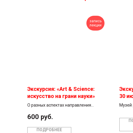
запись
лекции
Экскурсия: «Art & Science:
Экску
искусство на грани науки»
30 ию
О разных аспектах направления
Музей 
Art&Science – информационных,
совмес
600
руб.
этических и эстетических –
предст
П
рассказывает в своей лекции куратор
работы
ПОДРОБНЕЕ
Государственного центра современного
художн