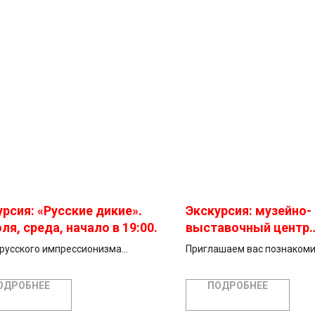
рсия: «Русские дикие».
Экскурсия: музейно-
ля, среда, начало в 19:00.
выставочный центр
«ЗИЛАРТ». 4 апреля,
русского импрессионизма
Приглашаем вас познакоми
начало в 12:00.
тно с ГМИИ имени А.С. Пушкина
главным открытие 2025 год
авляет «дикие», фовистские
крупнейшим частным музе
ОДРОБНЕЕ
ПОДРОБНЕЕ
 европейских и русских
«ЗИЛАРТ».
иков начала XX века. Выставка
Нас ждет обзорная экскурс