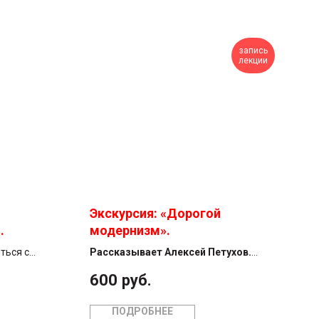
запись
лекции
Экскурсия: «Дорогой
модернизм».
 суббота,
ться с
Рассказывает Алексей Петухов.
а -
Жизнестроительные концепции
600
руб.
ем
архитектуры авангарда, начиная с 1920-
х годов, по-волевому диктовали свои
ПОДРОБНЕЕ
ия
правила во всех сферах, утверждая